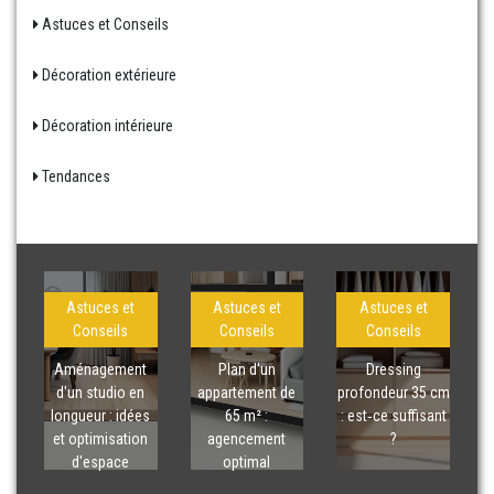
Astuces et Conseils
Décoration extérieure
Décoration intérieure
Tendances
Astuces et
Astuces et
Astuces et
Conseils
Conseils
Conseils
Aménagement
Plan d'un
Dressing
d'un studio en
appartement de
profondeur 35 cm
longueur : idées
65 m² :
: est‑ce suffisant
et optimisation
agencement
?
d'espace
optimal