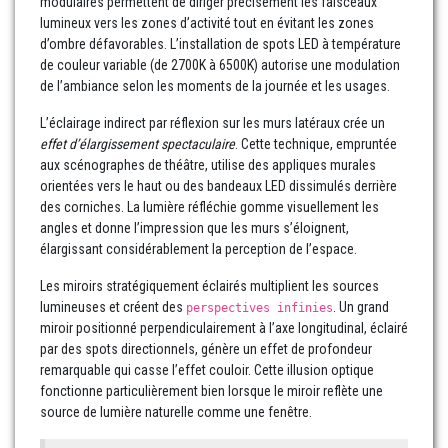
modulaires permettent de diriger précisément les faisceaux
lumineux vers les zones d’activité tout en évitant les zones
d’ombre défavorables. L’installation de spots LED à température
de couleur variable (de 2700K à 6500K) autorise une modulation
de l’ambiance selon les moments de la journée et les usages.
L’éclairage indirect par réflexion sur les murs latéraux crée un
effet d’élargissement spectaculaire
. Cette technique, empruntée
aux scénographes de théâtre, utilise des appliques murales
orientées vers le haut ou des bandeaux LED dissimulés derrière
des corniches. La lumière réfléchie gomme visuellement les
angles et donne l’impression que les murs s’éloignent,
élargissant considérablement la perception de l’espace.
Les miroirs stratégiquement éclairés multiplient les sources
lumineuses et créent des
. Un grand
perspectives infinies
miroir positionné perpendiculairement à l’axe longitudinal, éclairé
par des spots directionnels, génère un effet de profondeur
remarquable qui casse l’effet couloir. Cette illusion optique
fonctionne particulièrement bien lorsque le miroir reflète une
source de lumière naturelle comme une fenêtre.