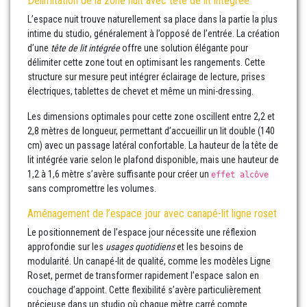
Délimitation de la zone nuit avec tête de lit intégrée
L’espace nuit trouve naturellement sa place dans la partie la plus
intime du studio, généralement à l’opposé de l’entrée. La création
d’une
tête de lit intégrée
offre une solution élégante pour
délimiter cette zone tout en optimisant les rangements. Cette
structure sur mesure peut intégrer éclairage de lecture, prises
électriques, tablettes de chevet et même un mini-dressing.
Les dimensions optimales pour cette zone oscillent entre 2,2 et
2,8 mètres de longueur, permettant d’accueillir un lit double (140
cm) avec un passage latéral confortable. La hauteur de la tête de
lit intégrée varie selon le plafond disponible, mais une hauteur de
1,2 à 1,6 mètre s’avère suffisante pour créer un
effet alcôve
sans compromettre les volumes.
Aménagement de l’espace jour avec canapé-lit ligne roset
Le positionnement de l’espace jour nécessite une réflexion
approfondie sur les
usages quotidiens
et les besoins de
modularité. Un canapé-lit de qualité, comme les modèles Ligne
Roset, permet de transformer rapidement l’espace salon en
couchage d’appoint. Cette flexibilité s’avère particulièrement
précieuse dans un studio où chaque mètre carré compte.