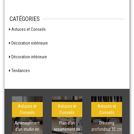
CATÉGORIES
Astuces et Conseils
Décoration extérieure
Décoration intérieure
Tendances
Astuces et
Astuces et
Astuces et
Conseils
Conseils
Conseils
Aménagement
Plan d'un
Dressing
d'un studio en
appartement de
profondeur 35 cm