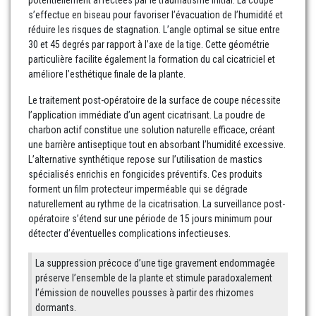
potentiellement affectées par le traumatisme initial. La coupe
s’effectue en biseau pour favoriser l’évacuation de l’humidité et
réduire les risques de stagnation. L’angle optimal se situe entre
30 et 45 degrés par rapport à l’axe de la tige. Cette géométrie
particulière facilite également la formation du cal cicatriciel et
améliore l’esthétique finale de la plante.
Le traitement post-opératoire de la surface de coupe nécessite
l’application immédiate d’un agent cicatrisant. La poudre de
charbon actif constitue une solution naturelle efficace, créant
une barrière antiseptique tout en absorbant l’humidité excessive.
L’alternative synthétique repose sur l’utilisation de mastics
spécialisés enrichis en fongicides préventifs. Ces produits
forment un film protecteur imperméable qui se dégrade
naturellement au rythme de la cicatrisation. La surveillance post-
opératoire s’étend sur une période de 15 jours minimum pour
détecter d’éventuelles complications infectieuses.
La suppression précoce d’une tige gravement endommagée
préserve l’ensemble de la plante et stimule paradoxalement
l’émission de nouvelles pousses à partir des rhizomes
dormants.