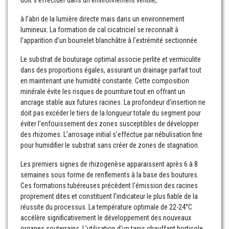
doit s’effectuer dans un environnement ventilé,
à l’abri de la lumière directe mais dans un environnement
lumineux. La formation de cal cicatriciel se reconnaît à
l’apparition d’un bourrelet blanchâtre à l’extrémité sectionnée.
Le substrat de bouturage optimal associe perlite et vermiculite
dans des proportions égales, assurant un drainage parfait tout
en maintenant une humidité constante. Cette composition
minérale évite les risques de pourriture tout en offrant un
ancrage stable aux futures racines. La profondeur d’insertion ne
doit pas excéder le tiers de la longueur totale du segment pour
éviter l’enfouissement des zones susceptibles de développer
des rhizomes. L’arrosage initial s’effectue par nébulisation fine
pour humidifier le substrat sans créer de zones de stagnation.
Les premiers signes de rhizogenèse apparaissent après 6 à 8
semaines sous forme de renflements à la base des boutures.
Ces formations tubéreuses précèdent l’émission des racines
proprement dites et constituent l’indicateur le plus fiable de la
réussite du processus. La température optimale de 22-24°C
accélère significativement le développement des nouveaux
organes souterrains. L’utilisation d’un tapis chauffant horticole